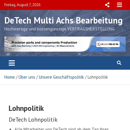
Skip
Freitag, August 7, 2026
to
content
DeTech Multi Achs Bearbeitung
Hochwertige und kostengünstige VERTRAGSHERSTELLUNG
Home
Über uns
Unsere Geschäftspolitik
Lohnpolitik
Lohnpolitik
DeTech Lohnpolitik
Alle Mitarbeiter von DeTech sind ab dem Tag ihres