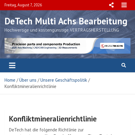
Skip
Freitag, August 7, 2026
to
content
DeTech Multi Achs Bearbeitung
Hochwertige und kostengünstige VERTRAGSHERSTELLUNG
Home
Über uns
Unsere Geschäftspolitik
Konfliktmineralienrichtlinie
Konfliktmineralienrichtlinie
DeTech hat die folgende Richtlinie zur