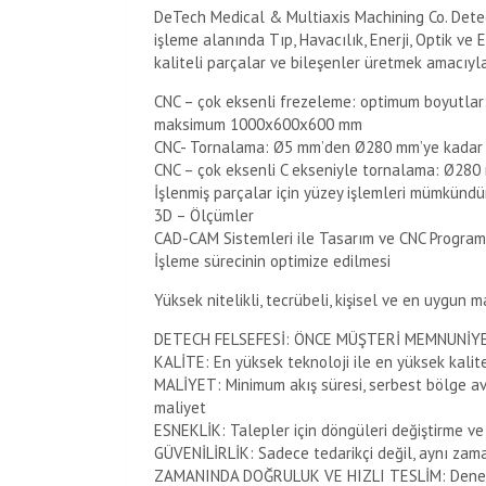
DeTech Medical & Multiaxis Machining Co. Detec
işleme alanında Tıp, Havacılık, Enerji, Optik ve 
kaliteli parçalar ve bileşenler üretmek amacıy
CNC – çok eksenli frezeleme: optimum boyutlar:
maksimum 1000x600x600 mm
CNC- Tornalama: Ø5 mm’den Ø280 mm’ye kadar
CNC – çok eksenli C ekseniyle tornalama: Ø280
İşlenmiş parçalar için yüzey işlemleri mümkündü
3D – Ölçümler
CAD-CAM Sistemleri ile Tasarım ve CNC Progra
İşleme sürecinin optimize edilmesi
Yüksek nitelikli, tecrübeli, kişisel ve en uygun
DETECH FELSEFESİ: ÖNCE MÜŞTERİ MEMNUNİYET
KALİTE: En yüksek teknoloji ile en yüksek kalite
MALİYET: Minimum akış süresi, serbest bölge av
maliyet
ESNEKLİK: Talepler için döngüleri değiştirme ve
GÜVENİLİRLİK: Sadece tedarikçi değil, aynı zamand
ZAMANINDA DOĞRULUK VE HIZLI TESLİM: Deneyim