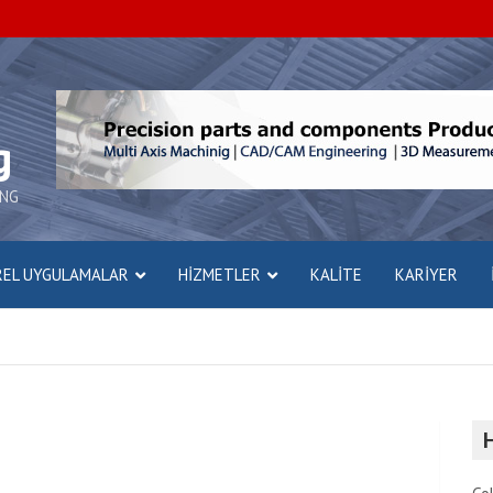
g
ING
REL UYGULAMALAR
HİZMETLER
KALITE
KARIYER
H