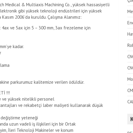
Ço
h Medical & Multiaxis Machining Co., yüksek hassasiyetli
Elektronik gibi yüksek teknoloji endüstrileri için yüksek
Me
la Kasım 2006’da kuruldu. Çalışma Alanımız:
Ene
 4ax ve 5ax için 5 – 300 mm, 3ax frezeleme için
Hav
Ro
 mm’ye kadar.
r
CN
mlama
CN
Mo
 makine parkurumuz kalitemize verilen ödüldür.
CM
İ !!!
 ve yüksek nitelikli personel
CA
antajları ve rekabetçi laber maliyeti kullanarak düşük
 değiştirme yeteneği
a uzun vadeli iş ilişkileri için bir Ortak
, İleri Teknoloji Makineler ve konum