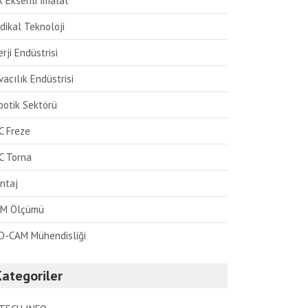
k Eksenli İmalat
dikal Teknoloji
rji Endüstrisi
acılık Endüstrisi
botik Sektörü
C Freze
C Torna
ntaj
M Ölçümü
D-CAM Mühendisliği
Kategoriler